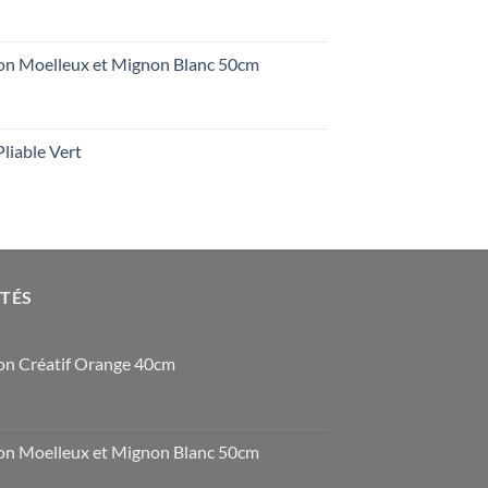
n Moelleux et Mignon Blanc 50cm
liable Vert
OTÉS
n Créatif Orange 40cm
n Moelleux et Mignon Blanc 50cm