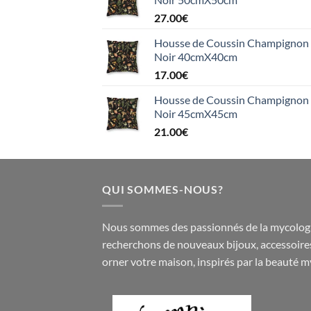
27.00
€
Housse de Coussin Champignon e
Noir 40cmX40cm
17.00
€
Housse de Coussin Champignon e
Noir 45cmX45cm
21.00
€
QUI SOMMES-NOUS?
Nous sommes des passionnés de la mycologi
recherchons de nouveaux
bijoux
,
accessoire
orner votre maison, inspirés par la beauté