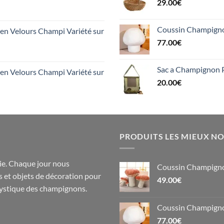
29.00
€
Coussin Champigno
n Velours Champi Variété sur
77.00
€
Sac a Champignon P
n Velours Champi Variété sur
20.00
€
PRODUITS LES MIEUX N
e. Chaque jour nous
Coussin Champigno
s
et objets de
décoration
pour
49.00
€
 mystique des champignons.
Coussin Champigno
77.00
€