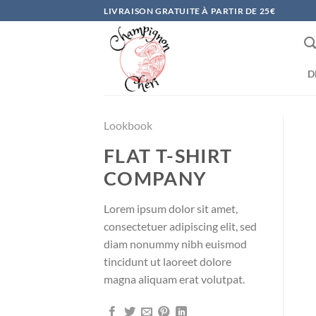
Passer
LIVRAISON GRATUITE À PARTIR DE 25€
au
contenu
D
Lookbook
FLAT T-SHIRT
COMPANY
Lorem ipsum dolor sit amet,
consectetuer adipiscing elit, sed
diam nonummy nibh euismod
tincidunt ut laoreet dolore
magna aliquam erat volutpat.