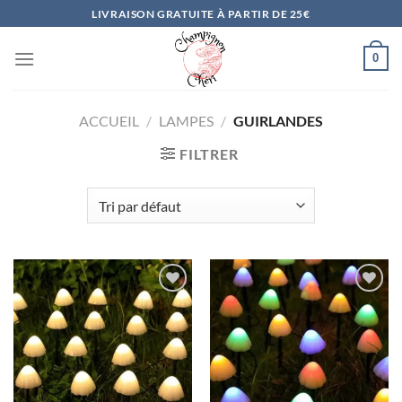
Passer
LIVRAISON GRATUITE À PARTIR DE 25€
au
contenu
0
ACCUEIL
/
LAMPES
/
GUIRLANDES
FILTRER
Ajouter
Ajouter
à la liste
à la liste
d’envies
d’envies