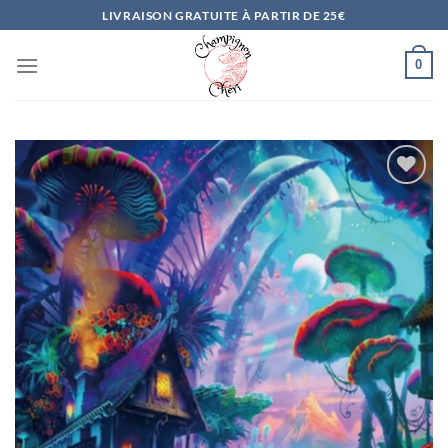
Passer
LIVRAISON GRATUITE À PARTIR DE 25€
au
contenu
0
Ajouter
à la
liste
d’envies