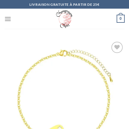
Passer
LIVRAISON GRATUITE À PARTIR DE 25€
au
contenu
0
Ajouter
à la
liste
d’envies