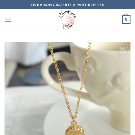
Passer
LIVRAISON GRATUITE À PARTIR DE 25€
au
contenu
0
Ajouter
à la
liste
d’envies