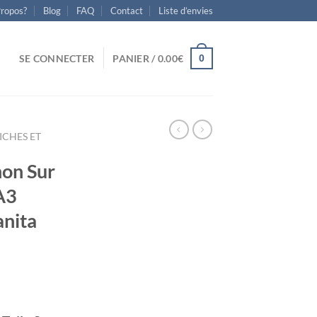
Propos?
Blog
FAQ
Contact
Liste d’envies
0
SE CONNECTER
PANIER /
0.00
€
ICHES ET
on Sur
A3
nita