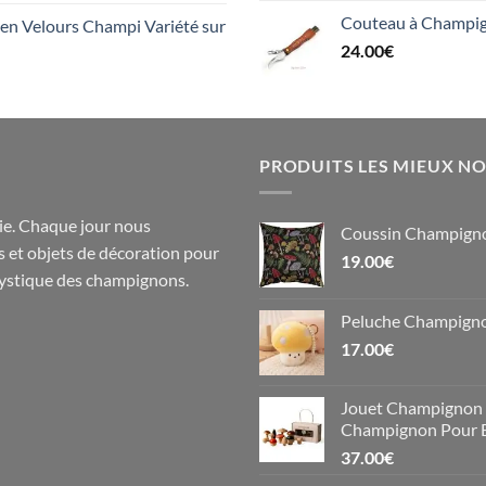
Couteau à Champign
n Velours Champi Variété sur
24.00
€
PRODUITS LES MIEUX N
e. Chaque jour nous
Coussin Champigno
s
et objets de
décoration
pour
19.00
€
 mystique des champignons.
Peluche Champign
17.00
€
Jouet Champignon 1
Champignon Pour 
37.00
€