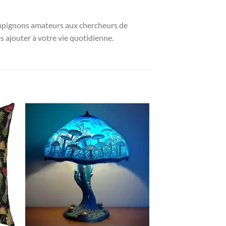
hampignons amateurs aux chercheurs de
 ajouter à votre vie quotidienne.
ter
Ajouter
iste
à la liste
ies
d’envies