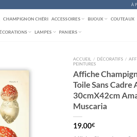
À 
CHAMPIGNON CHÉRI
ACCESSOIRES
BIJOUX
COUTEAUX
ÉCORATIONS
LAMPES
PANIERS
ACCUEIL
/
DÉCORATIFS
/
AFF
PEINTURES
Affiche Champign
Toile Sans Cadre 
Ajouter
à la
30cmX42cm Ama
liste
d’envies
Muscaria
19.00
€