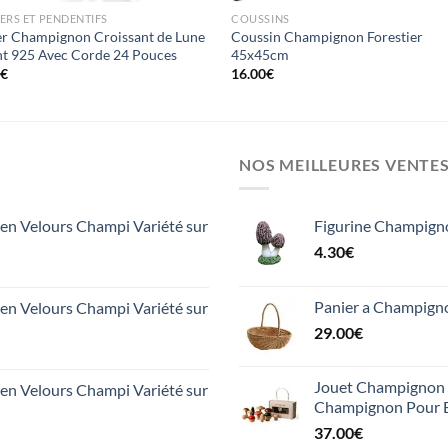
ERS ET PENDENTIFS
COUSSINS
er Champignon Croissant de Lune
Coussin Champignon Forestier
t 925 Avec Corde 24 Pouces
45x45cm
0
€
16.00
€
NOS MEILLEURES VENTE
n Velours Champi Variété sur
Figurine Champign
4.30
€
Panier a Champign
n Velours Champi Variété sur
29.00
€
Jouet Champignon 1
n Velours Champi Variété sur
Champignon Pour 
37.00
€