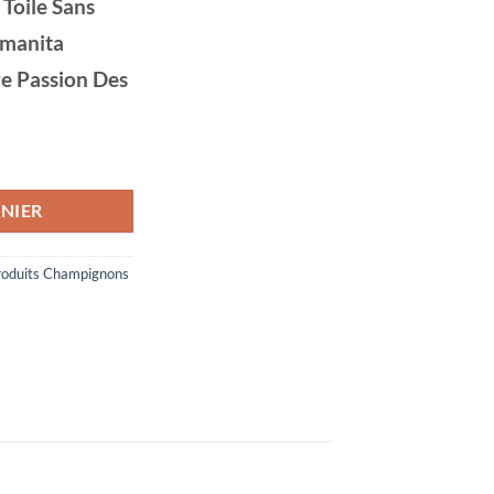
Toile Sans
manita
e Passion Des
 Sur Toile Sans Cadre A3 30cmX42cm Amanita Muscaria
NIER
roduits Champignons