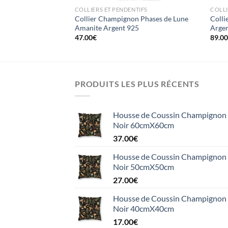
TIFS
COLLIERS ET PENDENTIFS
COLLI
n Croissant de Lune
Collier Champignon Phases de Lune
Colli
Amanite Argent 925
Argen
47.00
€
89.0
PRODUITS LES PLUS RÉCENTS
Housse de Coussin Champignon e
Noir 60cmX60cm
37.00
€
Housse de Coussin Champignon e
Noir 50cmX50cm
27.00
€
Housse de Coussin Champignon e
Noir 40cmX40cm
17.00
€