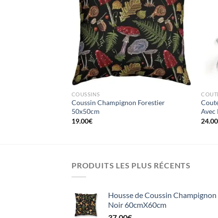
Ajouter
Ajouter
à la liste
à la liste
d’envies
d’envies
COUSSINS
COUT
n Amanite sur Noir
Coussin Champignon Forestier
Coute
50x50cm
Avec 
19.00
€
24.0
PRODUITS LES PLUS RÉCENTS
Housse de Coussin Champignon e
Noir 60cmX60cm
37.00
€