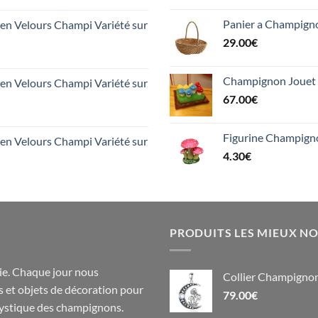
Panier a Champign
n Velours Champi Variété sur
29.00
€
Champignon Jouet 
n Velours Champi Variété sur
67.00
€
Figurine Champign
n Velours Champi Variété sur
4.30
€
PRODUITS LES MIEUX N
e. Chaque jour nous
Collier Champignon
s
et objets de
décoration
pour
79.00
€
 mystique des champignons.