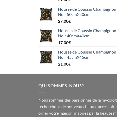
Housse de Coussin Champignon e
Noir 50cmX50cm
27.00
€
Housse de Coussin Champignon e
Noir 40cmX40cm
17.00
€
Housse de Coussin Champignon e
Noir 45cmX45cm
21.00
€
QUI SOMMES-NOUS?
Nous sommes des passionnés de la mycologi
recherchons de nouveaux
bijoux
,
accessoire
orner votre maison, inspirés par la beauté