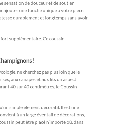
une sensation de douceur et de soutien
ur ajouter une touche unique à votre pièce.
élicatesse durablement et longtemps sans avoir
onfort supplémentaire. Ce coussin
 Champignons!
logie, ne cherchez pas plus loin que le
es, aux canapés et aux lits un aspect
surant 40 sur 40 centimètres, le Coussin
u’un simple élément décoratif. Il est une
nvient à un large éventail de décorations,
 coussin peut être placé n’importe où, dans