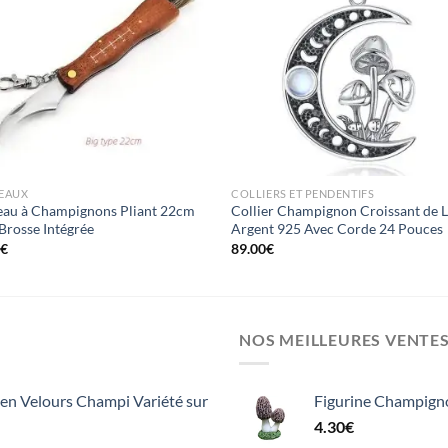
Ajouter
Ajou
à la liste
à la l
d’envies
d’env
EAUX
COLLIERS ET PENDENTIFS
au à Champignons Pliant 22cm
Collier Champignon Croissant de 
Brosse Intégrée
Argent 925 Avec Corde 24 Pouces
0
€
89.00
€
NOS MEILLEURES VENTE
n Velours Champi Variété sur
Figurine Champign
4.30
€