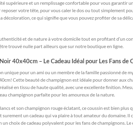
lité supérieure et un remplissage confortable pour vous garantir 
 reposer votre tête, pour vous caler le dos ou tout simplement po
t à la décoloration, ce qui signifie que vous pouvez profiter de sa d
thenticité et de nature à votre domicile tout en profitant d’un c
tre trouvé nulle part ailleurs que sur notre boutique en ligne.
Noir 40x40cm – Le Cadeau Idéal pour Les Fans de
 unique pour un ami ou un membre de la famille passionné de myco
m! Cette beauté de champignon est idéale pour donner aux chais
éalisé en tissu de haute qualité, avec une excellente finition. Me
eau champignon parfaite pour les amoureux de la nature.
blancs et son champignon rouge éclatant, ce coussin est bien plus q
 surement un cadeau qui va plaire à tout amateur du domaine. Il co
ssin un choix de cadeau polyvalent pour les fans de champignons. Le