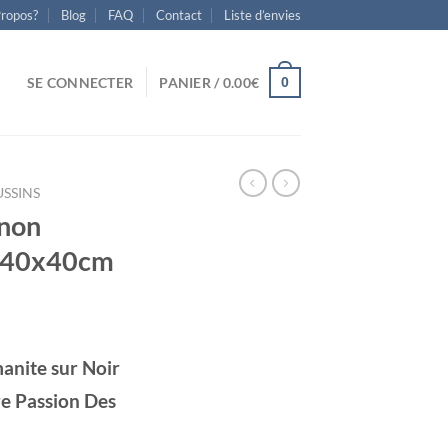
Propos?
Blog
FAQ
Contact
Liste d’envies
0
SE CONNECTER
PANIER /
0.00
€
SSINS
non
r 40x40cm
nite sur Noir
e Passion Des