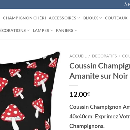
À 
CHAMPIGNON CHÉRI
ACCESSOIRES
BIJOUX
COUTEAUX
ÉCORATIONS
LAMPES
PANIERS
ACCUEIL
/
DÉCORATIFS
/
COU
Coussin Champig
Amanite sur Noi
Ajouter
à la
liste
12.00
€
d’envies
Coussin Champignon Ama
40x40cm: Exprimez Votr
Champignons.