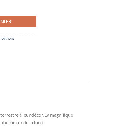
 Amanite sur Noir 40x40cm
NIER
mpignons
errestre à leur décor. La magnifique
ir l’odeur de la forêt.