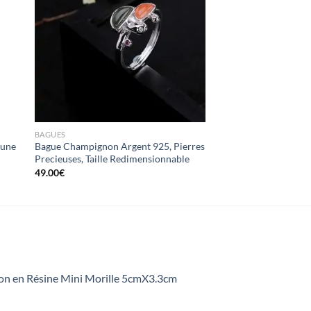
ter
Ajouter
iste
à la liste
ies
d’envies
BAGUES
Lune
Bague Champignon Argent 925, Pierres
Precieuses, Taille Redimensionnable
49.00
€
S
on en Résine Mini Morille 5cmX3.3cm