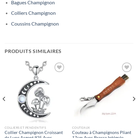
Bagues Champignon
Colliers Champignon
Coussins Champignon
PRODUITS SIMILAIRES
Ajouter
Ajouter
à la liste
à la liste
d’envies
d’envies
COLLIERS ET PENDENTIFS
COUTEAUX
Collier Champignon Croissant
Couteau à Champignons Pliant
de Lune Argent 925 Avec
17cm Avec Brosse Intégrée