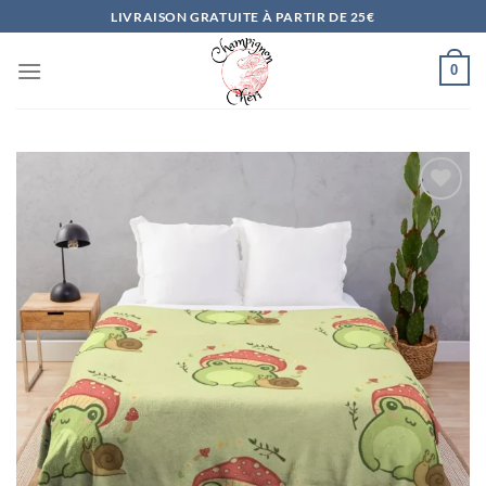
Passer
LIVRAISON GRATUITE À PARTIR DE 25€
au
contenu
0
Ajouter
à la
liste
d’envies