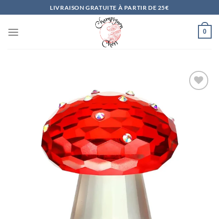
Passer
LIVRAISON GRATUITE À PARTIR DE 25€
au
contenu
0
Ajouter
à la
liste
d’envies