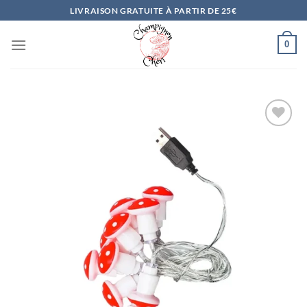
Passer
LIVRAISON GRATUITE À PARTIR DE 25€
au
contenu
0
Ajouter
à la
liste
d’envies