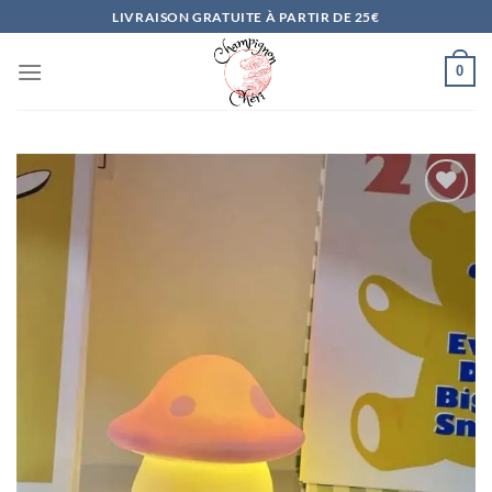
Passer
LIVRAISON GRATUITE À PARTIR DE 25€
au
contenu
0
Ajouter
à la
liste
d’envies