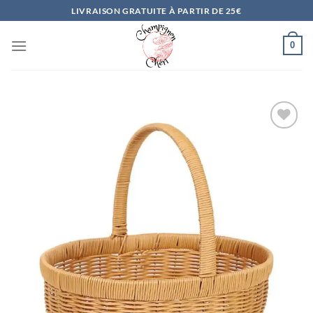
Passer
LIVRAISON GRATUITE À PARTIR DE 25€
au
contenu
0
Ajouter
à la
liste
d’envies