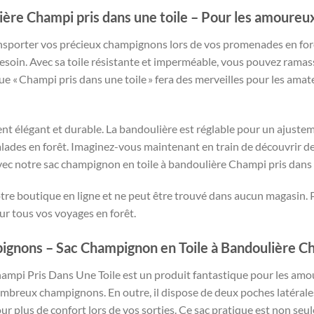
ière Champi pris dans une toile – Pour les amoureux
porter vos précieux champignons lors de vos promenades en forêt
besoin. Avec sa toile résistante et imperméable, vous pouvez rama
ue « Champi pris dans une toile » fera des merveilles pour les amat
ment élégant et durable. La bandoulière est réglable pour un ajuste
balades en forêt. Imaginez-vous maintenant en train de découvrir
avec notre sac champignon en toile à bandoulière Champi pris dans 
tre boutique en ligne et ne peut être trouvé dans aucun magasin. 
our tous vos voyages en forêt.
gnons – Sac Champignon en Toile à Bandoulière Ch
ampi Pris Dans Une Toile est un produit fantastique pour les amou
mbreux champignons. En outre, il dispose de deux poches latérales
r plus de confort lors de vos sorties. Ce sac pratique est non seu