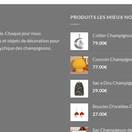
PRODUITS LES MIEUX N
e. Chaque jour nous
Collier Champignon
s
et objets de
décoration
pour
79.00
€
 mystique des champignons.
Coussin Champigno
77.00
€
Sac a Dos Champig
29.00
€
Boucles D'oreilles 
27.00
€
Sac Champignon de 