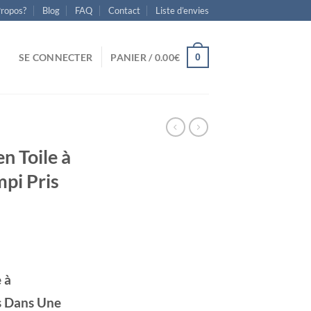
Propos?
Blog
FAQ
Contact
Liste d’envies
0
SE CONNECTER
PANIER /
0.00
€
n Toile à
pi Pris
 à
s Dans Une