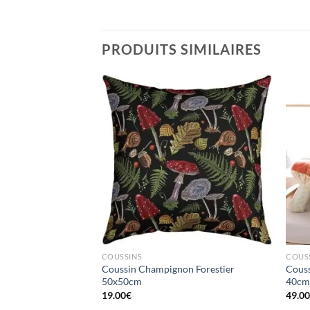
PRODUITS SIMILAIRES
Ajouter
Ajouter
à la liste
à la liste
d’envies
d’envies
TIFS
COUSSINS
COUS
n Nœud Celtique
Coussin Champignon Forestier
Couss
haine 20 Pouces
50x50cm
40c
19.00
€
49.0