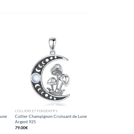
ter
Ajouter
iste
à la liste
ies
d’envies
COLLIERS ET PENDENTIFS
Lune
Collier Champignon Croissant de Lune
s
Argent 925
79.00
€