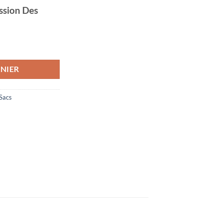
ssion Des
ile à Bandoulière Champi Pris Dans Une Toile
NIER
Sacs