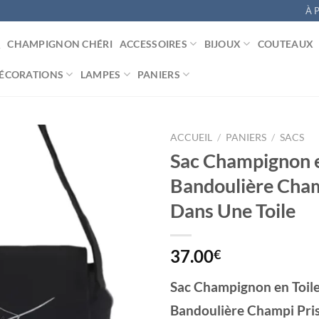
À 
CHAMPIGNON CHÉRI
ACCESSOIRES
BIJOUX
COUTEAUX
ÉCORATIONS
LAMPES
PANIERS
ACCUEIL
/
PANIERS
/
SACS
Sac Champignon e
Bandoulière Cham
Ajouter
Dans Une Toile
à la
liste
d’envies
37.00
€
Sac Champignon en Toile
Bandoulière Champi Pri