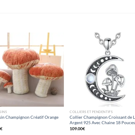
Ajouter
Ajou
à la liste
à la l
d’envies
d’env
SINS
COLLIERS ET PENDENTIFS
in Champignon Créatif Orange
Collier Champignon Croissant de 
m
Argent 925 Avec Chaine 18 Pouce
0
€
109.00
€