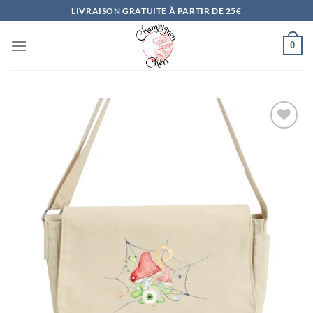
Passer
LIVRAISON GRATUITE À PARTIR DE 25€
au
contenu
0
Ajouter
à la
liste
d’envies