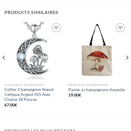
PRODUITS SIMILAIRES
Ajouter
Ajouter
à la liste
à la liste
d’envies
d’envies
COLLIERS ET PENDENTIFS
PRODUITS CHAMPIGNONS
Collier Champignon Nœud
Panier à champignons Amanite
Celtique Argent 925 Avec
19.00
€
Chaine 18 Pouces
67.00
€
PRODUITS LES PLUS RÉCENTS