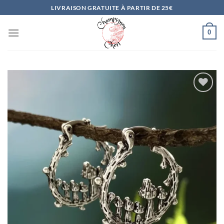
Passer
LIVRAISON GRATUITE À PARTIR DE 25€
au
contenu
0
Ajouter
à la
liste
d’envies