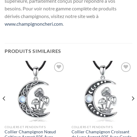
supérieure, parfaitement conçus pour répondre à vos
besoins. Pour voir notre gamme complète de produits
dérivés champignons, visitez notre site web à
www.champignoncheri.com
.
PRODUITS SIMILAIRES
Ajouter
Ajouter
à la liste
à la liste
d’envies
d’envies
COLLIERS ET PENDENTIFS
COLLIERS ET PENDENTIFS
Collier Champignon Nœud
Collier Champignon Croissant