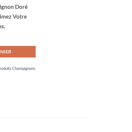
ignon Doré
imez Votre
s.
Pendentif en Acier Inoxydable Champignon Doré Luxe 2.7cmX1.7cm
NIER
roduits Champignons