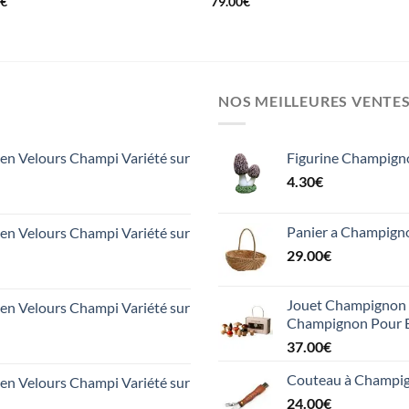
0
€
79.00
€
NOS MEILLEURES VENTE
n Velours Champi Variété sur
Figurine Champign
4.30
€
Panier a Champign
n Velours Champi Variété sur
29.00
€
Jouet Champignon 1
n Velours Champi Variété sur
Champignon Pour 
37.00
€
Couteau à Champign
n Velours Champi Variété sur
24.00
€