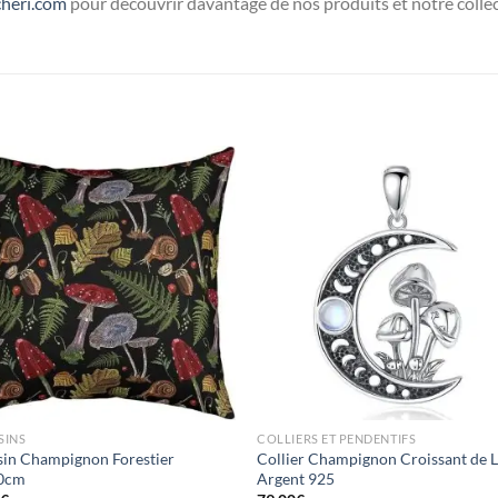
heri.com
pour découvrir davantage de nos produits et notre coll
Ajouter
Ajou
à la liste
à la l
d’envies
d’env
SINS
COLLIERS ET PENDENTIFS
in Champignon Forestier
Collier Champignon Croissant de 
0cm
Argent 925