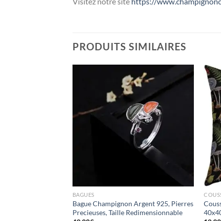
Visitez notre site
https://www.champignonc
PRODUITS SIMILAIRES
Ajouter
Ajouter
à la liste
à la liste
d’envies
d’envies
BAGUES
COUS
n Forestier
Bague Champignon Argent 925, Pierres
Couss
Precieuses, Taille Redimensionnable
40x4