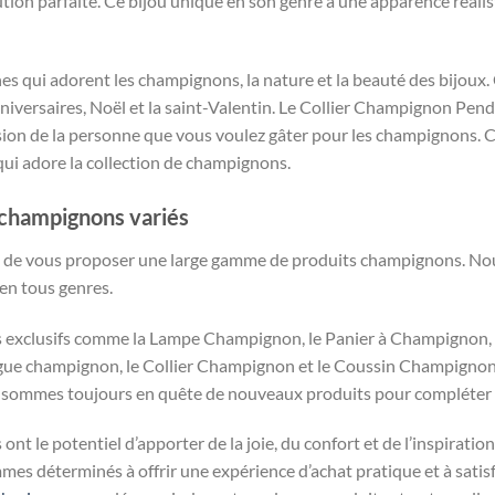
tion parfaite. Ce bijou unique en son genre a une apparence réalis
nnes qui adorent les champignons, la nature et la beauté des bijou
 anniversaires, Noël et la saint-Valentin. Le Collier Champignon P
sion de la personne que vous voulez gâter pour les champignons
qui adore la collection de champignons.
 champignons variés
e vous proposer une large gamme de produits champignons. Nous o
n tous genres.
es exclusifs comme la Lampe Champignon, le Panier à Champignon, 
ue champignon, le Collier Champignon et le Coussin Champignon.
et sommes toujours en quête de nouveaux produits pour compléter 
 le potentiel d’apporter de la joie, du confort et de l’inspiration
s déterminés à offrir une expérience d’achat pratique et à satisf