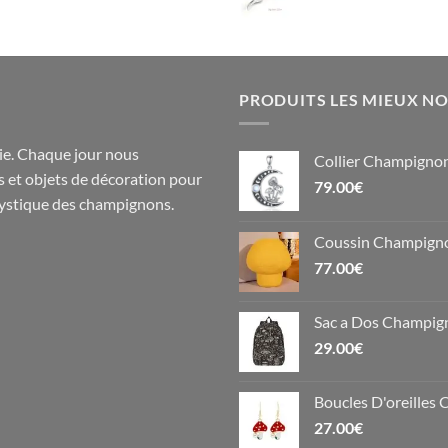
PRODUITS LES MIEUX N
e. Chaque jour nous
Collier Champignon
s
et objets de
décoration
pour
79.00
€
 mystique des champignons.
Coussin Champigno
77.00
€
Sac a Dos Champig
29.00
€
Boucles D'oreilles 
27.00
€