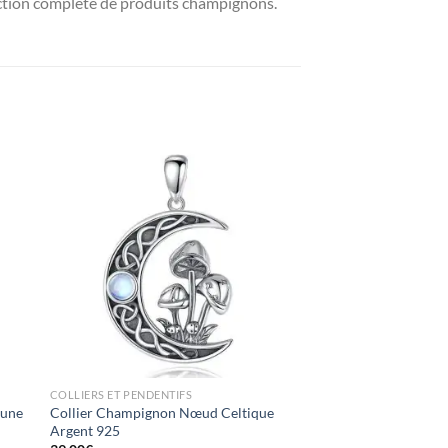
ection complète de produits champignons.
ter
Ajouter
iste
à la liste
ies
d’envies
COLLIERS ET PENDENTIFS
Lune
Collier Champignon Nœud Celtique
Argent 925