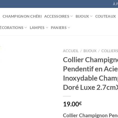
À 
CHAMPIGNON CHÉRI
ACCESSOIRES
BIJOUX
COUTEAUX
ÉCORATIONS
LAMPES
PANIERS
ACCUEIL
/
BIJOUX
/
COLLIERS
Collier Champign
Pendentif en Acie
Ajouter
Inoxydable Cham
à la
liste
Doré Luxe 2.7c
d’envies
19.00
€
Collier Champignon Pen