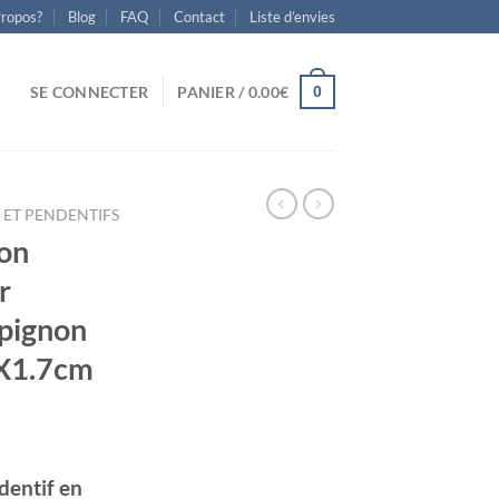
Propos?
Blog
FAQ
Contact
Liste d’envies
0
SE CONNECTER
PANIER /
0.00
€
 ET PENDENTIFS
on
r
pignon
mX1.7cm
dentif en