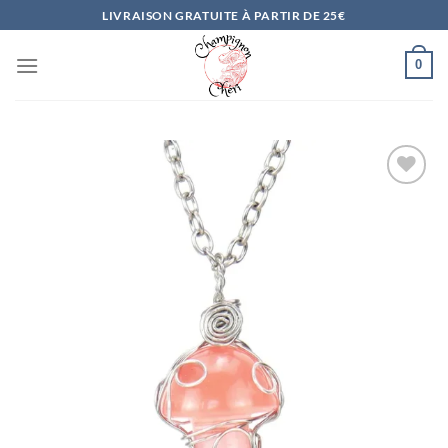
Passer
LIVRAISON GRATUITE À PARTIR DE 25€
au
contenu
0
Ajouter
à la
liste
d’envies