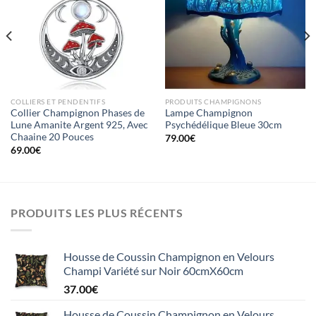
Ajouter
Ajouter
à la liste
à la liste
d’envies
d’envies
COLLIERS ET PENDENTIFS
PRODUITS CHAMPIGNONS
Collier Champignon Phases de
Lampe Champignon
Lune Amanite Argent 925, Avec
Psychédélique Bleue 30cm
Chaaine 20 Pouces
79.00
€
69.00
€
PRODUITS LES PLUS RÉCENTS
Housse de Coussin Champignon en Velours
Champi Variété sur Noir 60cmX60cm
37.00
€
Housse de Coussin Champignon en Velours