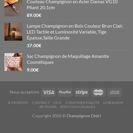
Couteau Champignon en Acier Damas VG10
Pliant 20.1cm
89.00
€
Lampe Champignon en Bois Couleur Brun Clair,
LED Tactile et Luminosité Variable, Tige
Épaisse,Taille Grande
37.00
€
Sac Champignon de Maquillage Amanite
Cosmétiques
9.00
€
Nous acceptons
À PROPOS?
CONTACT
CGV
CONFIDENTIALITÉ
LIVRAISON
RETOURS
MENTION LÉGALES
Copyright 2026 ©
Champignon Chéri