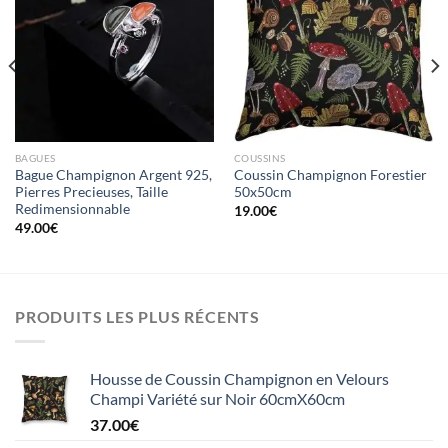
Ajouter
Ajouter
à la liste
à la liste
d’envies
d’envies
BAGUES
COUSSINS
Bague Champignon Argent 925,
Coussin Champignon Forestier
Pierres Precieuses, Taille
50x50cm
Redimensionnable
19.00
€
49.00
€
PRODUITS LES PLUS RÉCENTS
Housse de Coussin Champignon en Velours
Champi Variété sur Noir 60cmX60cm
37.00
€