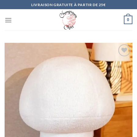
Passer
LIVRAISON GRATUITE À PARTIR DE 25€
au
contenu
0
Ajouter
à la
liste
d’envies