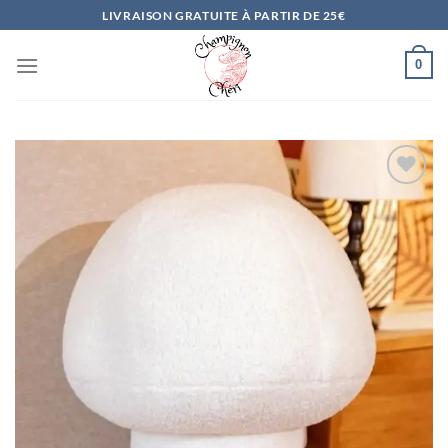
Passer
LIVRAISON GRATUITE À PARTIR DE 25€
au
contenu
0
Ajouter
à la
liste
d’envies