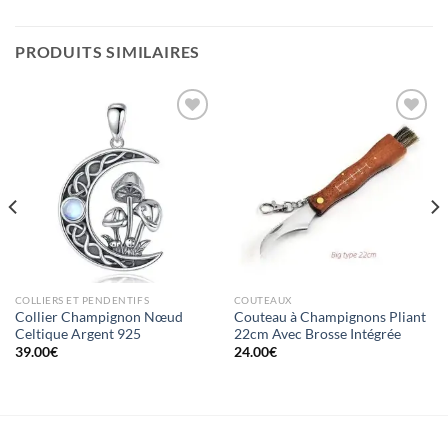
PRODUITS SIMILAIRES
Ajouter
Ajouter
à la liste
à la liste
d’envies
d’envies
COLLIERS ET PENDENTIFS
COUTEAUX
Collier Champignon Nœud
Couteau à Champignons Pliant
Celtique Argent 925
22cm Avec Brosse Intégrée
39.00
€
24.00
€