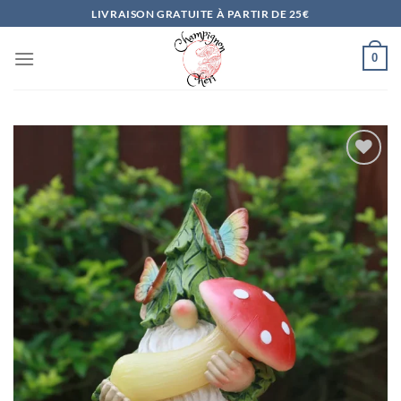
Passer
LIVRAISON GRATUITE À PARTIR DE 25€
au
contenu
0
Ajouter
à la
liste
d’envies