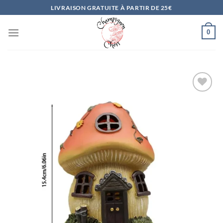
Passer
LIVRAISON GRATUITE À PARTIR DE 25€
au
contenu
0
Ajouter
à la
liste
d’envies