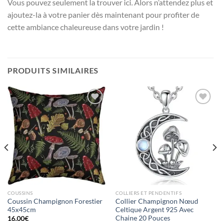
Vous pouvez seulement la trouver ici. Alors n’attendez plus et
ajoutez-la à votre panier dès maintenant pour profiter de
cette ambiance chaleureuse dans votre jardin !
PRODUITS SIMILAIRES
Ajouter
Ajouter
à la liste
à la liste
d’envies
d’envies
COUSSINS
COLLIERS ET PENDENTIFS
Coussin Champignon Forestier
Collier Champignon Nœud
45x45cm
Celtique Argent 925 Avec
Chaine 20 Pouces
16.00
€