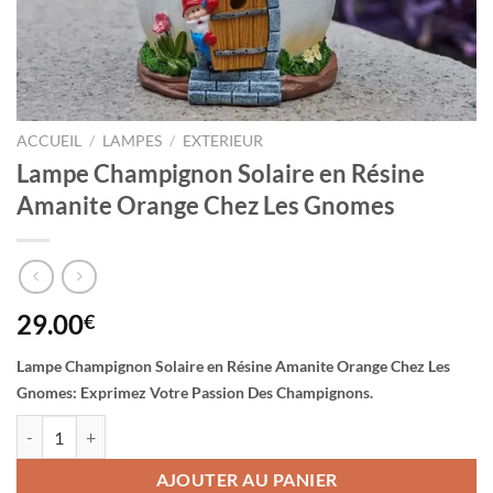
ACCUEIL
/
LAMPES
/
EXTERIEUR
Lampe Champignon Solaire en Résine
Amanite Orange Chez Les Gnomes
29.00
€
Lampe Champignon Solaire en Résine Amanite Orange Chez Les
Gnomes: Exprimez Votre Passion Des Champignons.
quantité de Lampe Champignon Solaire en Résine Amanite Orange Ch
AJOUTER AU PANIER