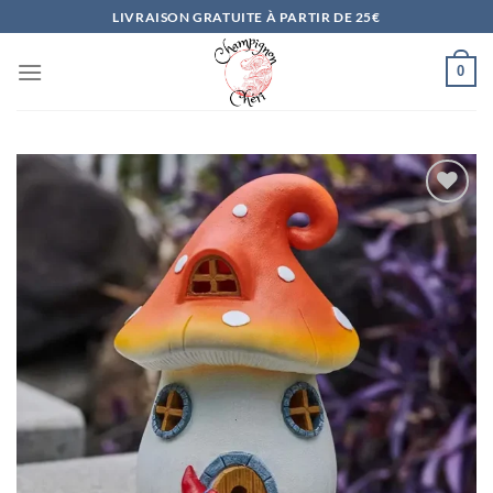
Passer
LIVRAISON GRATUITE À PARTIR DE 25€
au
contenu
0
Ajouter
à la
liste
d’envies