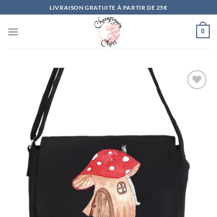
Passer
LIVRAISON GRATUITE À PARTIR DE 25€
au
contenu
0
Ajouter
à la
liste
d’envies