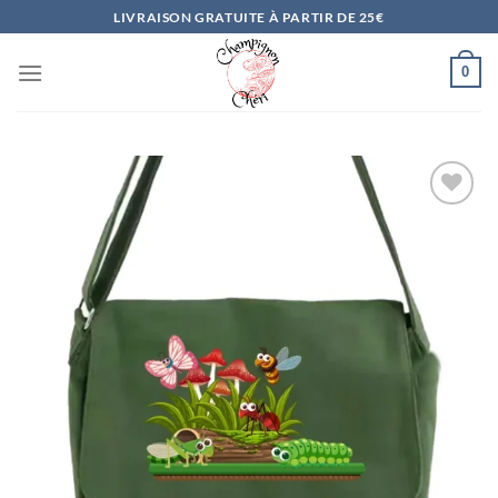
Passer
LIVRAISON GRATUITE À PARTIR DE 25€
au
contenu
0
Ajouter
à la
liste
d’envies