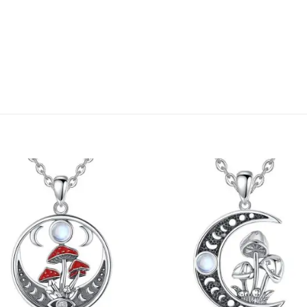
Ajouter
Ajou
à la liste
à la l
d’envies
d’env