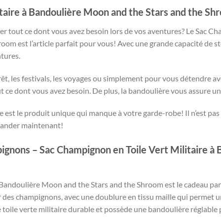
itaire à Bandoulière Moon and the Stars and the Sh
r tout ce dont vous avez besoin lors de vos aventures? Le Sac Cha
m est l’article parfait pour vous! Avec une grande capacité de st
tures.
rêt, les festivals, les voyages ou simplement pour vous détendre av
 ce dont vous avez besoin. De plus, la bandoulière vous assure un 
 est le produit unique qui manque à votre garde-robe! Il n’est pa
mander maintenant!
nons – Sac Champignon en Toile Vert Militaire à 
à Bandoulière Moon and the Stars and the Shroom est le cadeau pa
 des champignons, avec une doublure en tissu maille qui permet un
e toile verte militaire durable et possède une bandoulière réglable 