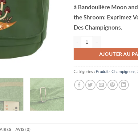
à Bandoulière Moon and 
the Shroom: Exprimez V
Des Champignons.
quantité de Sac Champignon en To
AJOUTER AU PA
Catégories :
Produits Champignons
,
AIRES
AVIS (0)