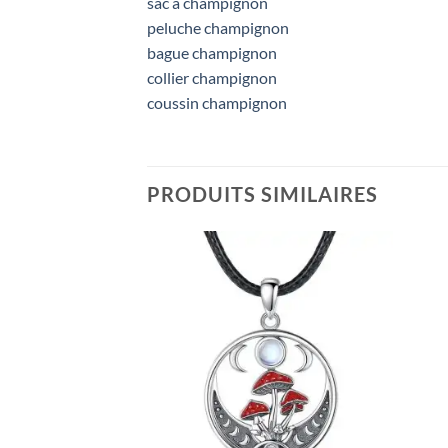
sac à champignon
peluche champignon
bague champignon
collier champignon
coussin champignon
PRODUITS SIMILAIRES
Ajouter
Ajouter
à la liste
à la liste
d’envies
d’envies