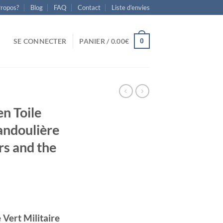
Propos?
Blog
FAQ
Contact
Liste d’envies
0
SE CONNECTER
PANIER /
0.00
€
n Toile
Bandoulière
rs and the
Vert Militaire