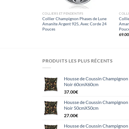
TIFS
COLLIERS ET PENDENTIFS
COLLI
n Nœud Celtique
Collier Champignon Phases de Lune
Colli
haine 20 Pouces
Amanite Argent 925, Avec Corde 24
Amani
Pouces
Pouc
69.0
PRODUITS LES PLUS RÉCENTS
Housse de Coussin Champignon e
Noir 60cmX60cm
37.00
€
Housse de Coussin Champignon e
Noir 50cmX50cm
27.00
€
Housse de Coussin Champignon e