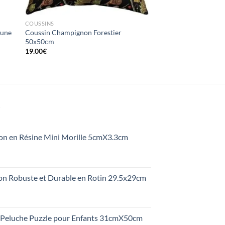
COUSSINS
Lune
Coussin Champignon Forestier
s
50x50cm
19.00
€
S
on en Résine Mini Morille 5cmX3.3cm
on Robuste et Durable en Rotin 29.5x29cm
Peluche Puzzle pour Enfants 31cmX50cm