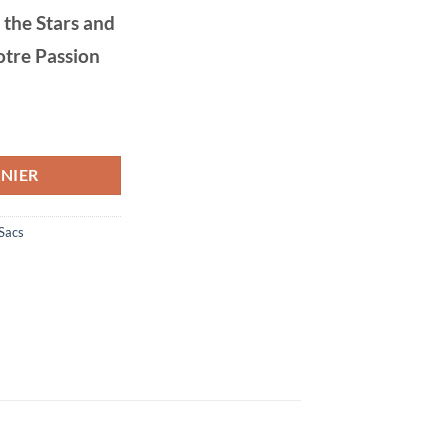
the Stars and
otre Passion
ile Vert Militaire à Bandoulière Moon and the Stars and the Shroom
NIER
Sacs