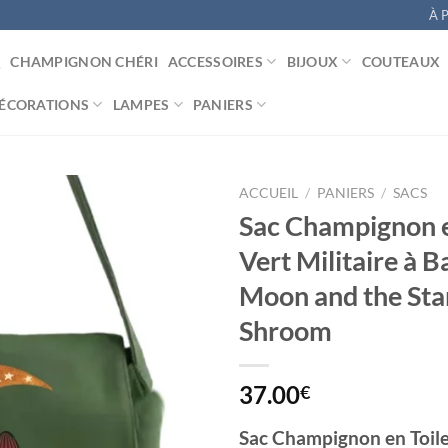
À 
CHAMPIGNON CHÉRI
ACCESSOIRES
BIJOUX
COUTEAUX
ÉCORATIONS
LAMPES
PANIERS
ACCUEIL
/
PANIERS
/
SACS
Sac Champignon e
Vert Militaire à 
Ajouter
Moon and the Sta
à la
liste
Shroom
d’envies
37.00
€
Sac Champignon en Toile 