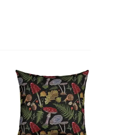
ter
Ajouter
iste
à la liste
ies
d’envies