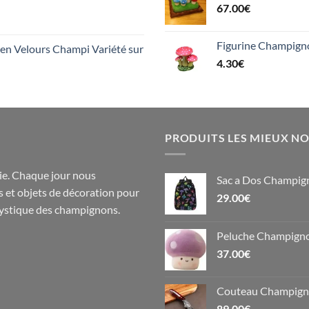
67.00
€
Figurine Champign
n Velours Champi Variété sur
4.30
€
PRODUITS LES MIEUX N
e. Chaque jour nous
Sac a Dos Champig
s
et objets de
décoration
pour
29.00
€
 mystique des champignons.
Peluche Champign
37.00
€
Couteau Champigno
89.00
€