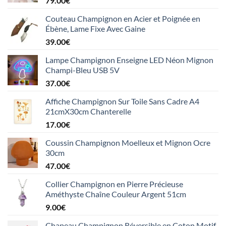
79.00
€
Couteau Champignon en Acier et Poignée en
Ébène, Lame Fixe Avec Gaine
39.00
€
Lampe Champignon Enseigne LED Néon Mignon
Champi-Bleu USB 5V
37.00
€
Affiche Champignon Sur Toile Sans Cadre A4
21cmX30cm Chanterelle
17.00
€
Coussin Champignon Moelleux et Mignon Ocre
30cm
47.00
€
Collier Champignon en Pierre Précieuse
Améthyste Chaîne Couleur Argent 51cm
9.00
€
Chapeau Champignon Réversible en Coton Motif