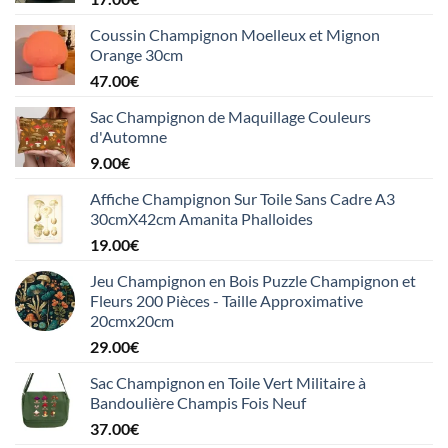
Coussin Champignon Moelleux et Mignon
Orange 30cm
47.00
€
Sac Champignon de Maquillage Couleurs
d'Automne
9.00
€
Affiche Champignon Sur Toile Sans Cadre A3
30cmX42cm Amanita Phalloides
19.00
€
Jeu Champignon en Bois Puzzle Champignon et
Fleurs 200 Pièces - Taille Approximative
20cmx20cm
29.00
€
Sac Champignon en Toile Vert Militaire à
Bandoulière Champis Fois Neuf
37.00
€