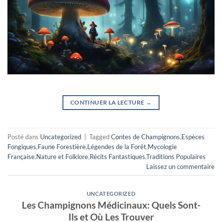
CONTINUER LA LECTURE
→
Posté dans
Uncategorized
|
Tagged
Contes de Champignons
,
Espèces
Fongiques
,
Faune Forestière
,
Légendes de la Forêt
,
Mycologie
Française
,
Nature et Folklore
,
Récits Fantastiques
,
Traditions Populaires
Laissez un commentaire
UNCATEGORIZED
Les Champignons Médicinaux: Quels Sont-
Ils et Où Les Trouver