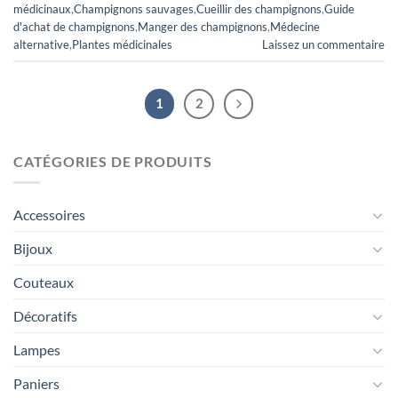
médicinaux
,
Champignons sauvages
,
Cueillir des champignons
,
Guide
d'achat de champignons
,
Manger des champignons
,
Médecine
alternative
,
Plantes médicinales
Laissez un commentaire
1
2
CATÉGORIES DE PRODUITS
Accessoires
Bijoux
Couteaux
Décoratifs
Lampes
Paniers