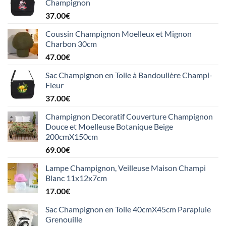
Champignon
37.00
€
Coussin Champignon Moelleux et Mignon
Charbon 30cm
47.00
€
Sac Champignon en Toile à Bandoulière Champi-
Fleur
37.00
€
Champignon Decoratif Couverture Champignon
Douce et Moelleuse Botanique Beige
200cmX150cm
69.00
€
Lampe Champignon, Veilleuse Maison Champi
Blanc 11x12x7cm
17.00
€
Sac Champignon en Toile 40cmX45cm Parapluie
Grenouille