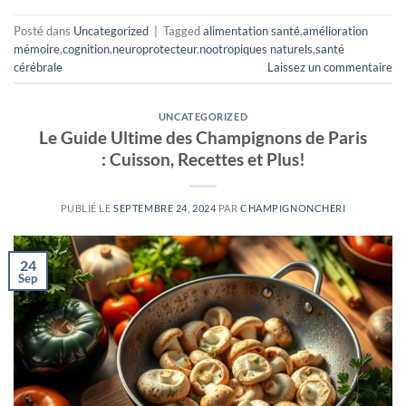
Posté dans
Uncategorized
|
Tagged
alimentation santé
,
amélioration
mémoire
,
cognition
,
neuroprotecteur
,
nootropiques naturels
,
santé
cérébrale
Laissez un commentaire
UNCATEGORIZED
Le Guide Ultime des Champignons de Paris
: Cuisson, Recettes et Plus!
PUBLIÉ LE
SEPTEMBRE 24, 2024
PAR
CHAMPIGNONCHERI
24
Sep