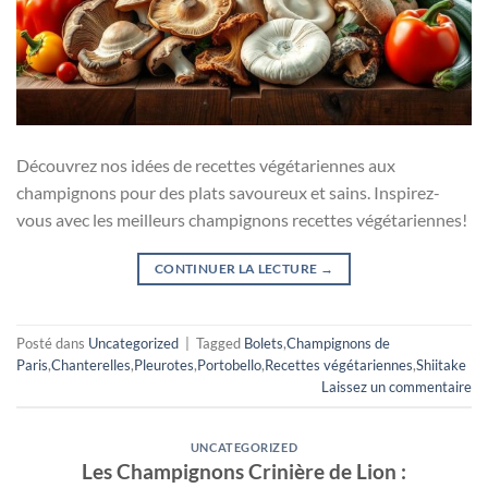
Découvrez nos idées de recettes végétariennes aux
champignons pour des plats savoureux et sains. Inspirez-
vous avec les meilleurs champignons recettes végétariennes!
CONTINUER LA LECTURE
→
Posté dans
Uncategorized
|
Tagged
Bolets
,
Champignons de
Paris
,
Chanterelles
,
Pleurotes
,
Portobello
,
Recettes végétariennes
,
Shiitake
Laissez un commentaire
UNCATEGORIZED
Les Champignons Crinière de Lion :