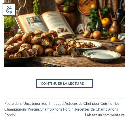
24
Sep
CONTINUER LA LECTURE
→
Posté dans
Uncategorized
|
Tagged
Astuces de Chef pour Cuisiner les
Champignons Porcini
,
Champignons Porcini
,
Recettes de Champignons
Porcini
Laissez un commentaire