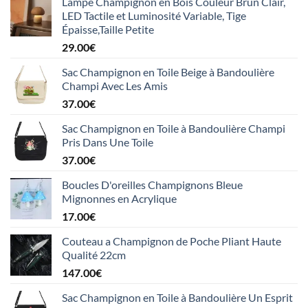
Lampe Champignon en Bois Couleur Brun Clair,
LED Tactile et Luminosité Variable, Tige
Épaisse,Taille Petite
29.00
€
Sac Champignon en Toile Beige à Bandoulière
Champi Avec Les Amis
37.00
€
Sac Champignon en Toile à Bandoulière Champi
Pris Dans Une Toile
37.00
€
Boucles D'oreilles Champignons Bleue
Mignonnes en Acrylique
17.00
€
Couteau a Champignon de Poche Pliant Haute
Qualité 22cm
147.00
€
Sac Champignon en Toile à Bandoulière Un Esprit