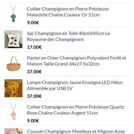
Collier Champignon en Pierre Précieuse
Malachite Chaîne Couleur Or 51cm
9.00
€
Sac Champignon en Toile 40cmX45cm Le
Royaume des Champignons
17.00
€
Panier en Osier Champignon Polyvalent Forêt et
Maison Taille Grand 34x27.5x32cm
37.00
€
Lampe Champignon Jaune Enseigne LED Néon
Alimentée par USB 5V
37.00
€
Collier Champignon en Pierre Précieuse Quartz
Rose Chaîne Couleur Argent 51cm
9.00
€
Coussin Champignon Moelleux et Mignon Rose