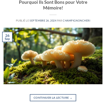
Pourquoi Ils Sont Bons pour Votre
Mémoire!
PUBLIÉ LE
SEPTEMBRE 26, 2024
PAR
CHAMPIGNONCHERI
26
Sep
CONTINUER LA LECTURE
→