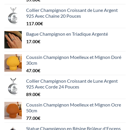
Collier Champignon Croissant de Lune Argent
925 Avec Chaine 20 Pouces
117.00
€
Bague Champignon en Triadique Argenté
17.00
€
Coussin Champignon Moelleux et Mignon Doré
30cm
47.00
€
Collier Champignon Croissant de Lune Argent
925 Avec Corde 24 Pouces
89.00
€
Coussin Champignon Moelleux et Mignon Ocre
50cm
77.00
€
Statue Champignon en Résine Brûleur d'Encens