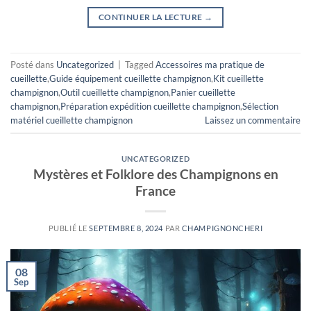
CONTINUER LA LECTURE
→
Posté dans
Uncategorized
|
Tagged
Accessoires ma pratique de
cueillette
,
Guide équipement cueillette champignon
,
Kit cueillette
champignon
,
Outil cueillette champignon
,
Panier cueillette
champignon
,
Préparation expédition cueillette champignon
,
Sélection
matériel cueillette champignon
Laissez un commentaire
UNCATEGORIZED
Mystères et Folklore des Champignons en
France
PUBLIÉ LE
SEPTEMBRE 8, 2024
PAR
CHAMPIGNONCHERI
08
Sep