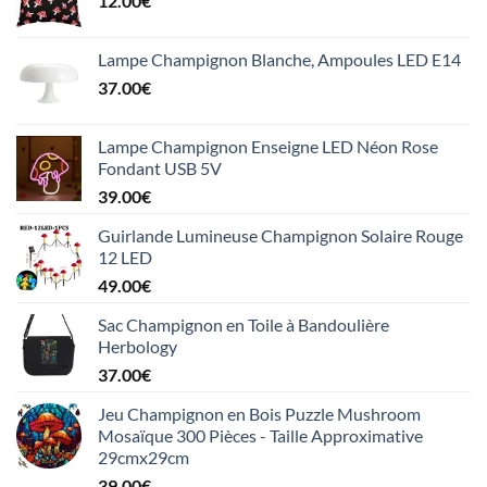
12.00
€
Lampe Champignon Blanche, Ampoules LED E14
37.00
€
Lampe Champignon Enseigne LED Néon Rose
Fondant USB 5V
39.00
€
Guirlande Lumineuse Champignon Solaire Rouge
12 LED
49.00
€
Sac Champignon en Toile à Bandoulière
Herbology
37.00
€
Jeu Champignon en Bois Puzzle Mushroom
Mosaïque 300 Pièces - Taille Approximative
29cmx29cm
39.00
€