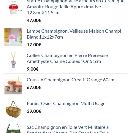
Statue Champignon Vase à Fleurs en Céramique
Amanite Rouge Taille Approximative
12.3cmX11.5cm
47.00
€
Lampe Champignon, Veilleuse Maison Champi
Blanc 11x12x7cm
17.00
€
Collier Champignon en Pierre Précieuse
Améthyste Chaîne Couleur Or 51cm
9.00
€
Coussin Champignon Créatif Orange 60cm
67.00
€
Panier Osier Champignon Multi Usage
39.00
€
Sac Champignon en Toile Vert Militaire à
Bandoulière Champi Pris Dans Une Toile