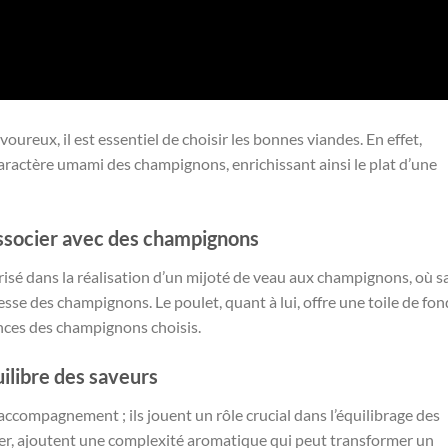
voureux, il est essentiel de choisir les bonnes viandes. En effet,
aractère umami des champignons, enrichissant ainsi le plat d’une
associer avec des champignons
risé dans la réalisation d’un mijoté de veau aux champignons, où s
se des champignons. Le poulet, quant à lui, offre une toile de fon
ances des champignons choisis.
ilibre des saveurs
compagnement ; ils jouent un rôle crucial dans l’équilibrage des
ulier, ajoutent une complexité aromatique qui peut transformer un