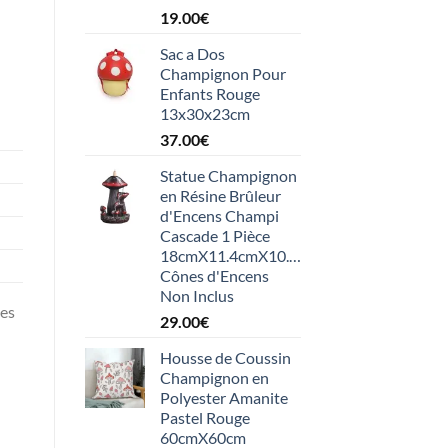
19.00
€
Sac a Dos
Champignon Pour
Enfants Rouge
13x30x23cm
37.00
€
Statue Champignon
en Résine Brûleur
d'Encens Champi
Cascade 1 Pièce
18cmX11.4cmX10.2cm,
Cônes d'Encens
Non Inclus
ces
29.00
€
Housse de Coussin
Champignon en
Polyester Amanite
Pastel Rouge
60cmX60cm