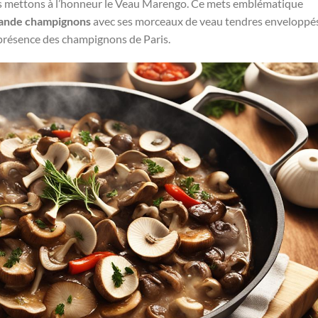
ous mettons à l’honneur le Veau Marengo. Ce mets emblématique
iande champignons
avec ses morceaux de veau tendres enveloppé
 présence des champignons de Paris.