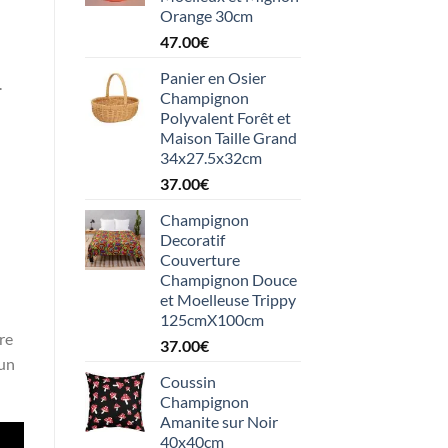
Orange 30cm
47.00
€
Panier en Osier
.
Champignon
Polyvalent Forêt et
Maison Taille Grand
34x27.5x32cm
37.00
€
Champignon
Decoratif
Couverture
Champignon Douce
et Moelleuse Trippy
125cmX100cm
re
37.00
€
 un
Coussin
Champignon
Amanite sur Noir
40x40cm