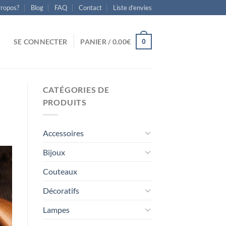
Propos?
Blog
FAQ
Contact
Liste d’envies
0
SE CONNECTER
PANIER /
0.00
€
CATÉGORIES DE
PRODUITS
Accessoires
Bijoux
Couteaux
Décoratifs
Lampes