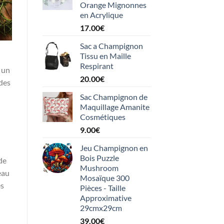
Orange Mignonnes
en Acrylique
17.00
€
Sac a Champignon
Tissu en Maille
Respirant
 un
20.00
€
odes
Sac Champignon de
Maquillage Amanite
Cosmétiques
9.00
€
Jeu Champignon en
Bois Puzzle
de
Mushroom
eau
Mosaïque 300
es
Pièces - Taille
Approximative
29cmx29cm
39.00
€