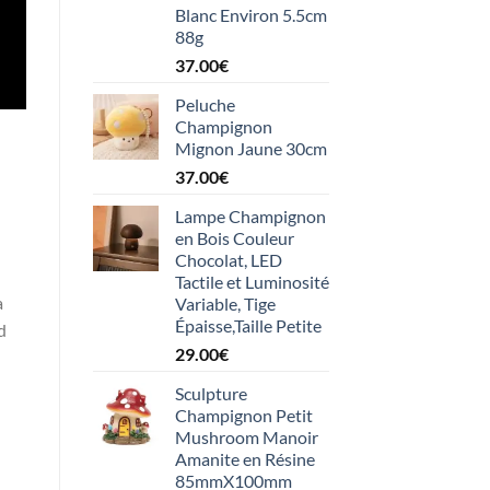
Blanc Environ 5.5cm
88g
37.00
€
Peluche
Champignon
Mignon Jaune 30cm
37.00
€
Lampe Champignon
en Bois Couleur
Chocolat, LED
Tactile et Luminosité
a
Variable, Tige
Épaisse,Taille Petite
d
29.00
€
Sculpture
Champignon Petit
Mushroom Manoir
Amanite en Résine
85mmX100mm