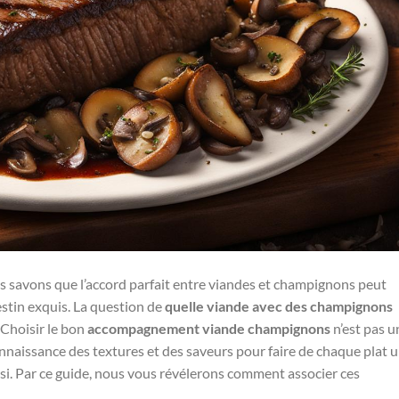
 savons que l’accord parfait entre viandes et champignons peut
estin exquis. La question de
quelle viande avec des champignons
 Choisir le bon
accompagnement viande champignons
n’est pas u
nnaissance des textures et des saveurs pour faire de chaque plat 
si. Par ce guide, nous vous révélerons comment associer ces